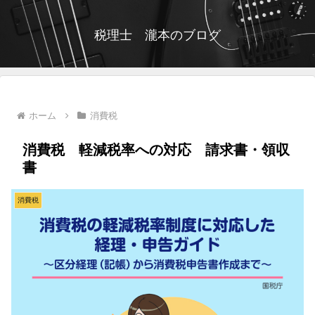
税理士 瀧本のブログ
ホーム
消費税
消費税 軽減税率への対応 請求書・領収
書
消費税