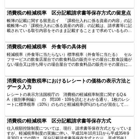
子、カウンターその他の飲食に用いられる設備（以下、「飲食...
消費税の軽減税率 区分記載請求書等保存方式の留意点
帳簿の記載に関する留意点イ 「課税仕入れに係る資産の内容」の記
載帳簿への「課税仕入れに係る資産の内容」の記載は、請求書等に記
載されている取引内容をそのまま記載することまで求めているもので
はありません。商品の一般的総称でまとめて記載するなど、...
消費税の軽減税率 外食等の具体例
軽減税率（外食等に当たらない）標準税率（外食等に当たる） セル
フサービスの飲食店屋台での飲食料品の販売※その屋台に飲食設備が
ない場合又は持ち帰りの場合屋台での飲食料品の販売※その屋台に飲
食設備を設置し、その飲食設備で飲食させる場合イートイン...
消費税の複数税率におけるレシートの価格の表示方法と
データ入力
レシートの表示方法国税庁の 消費税の軽減税率制度に関するQ＆
A（個別事例編） の 問108・109を読むとわかる通り、1枚のレシ
ートに標準税率（10%）のものと軽減税率(8%)のものが混在してい
る場合 税率ごとに合計した税込価格を表示するの...
消費税の軽減税率 区分記載請求書等保存方式
仕入税額控除制度については、現行、請求書等保存方式となっていま
すが、軽減税率制度の実施に伴い、平成31年10月1日から平成35年9
月30日までの間は、区分記載請求書等保存方式となり、平成35年10