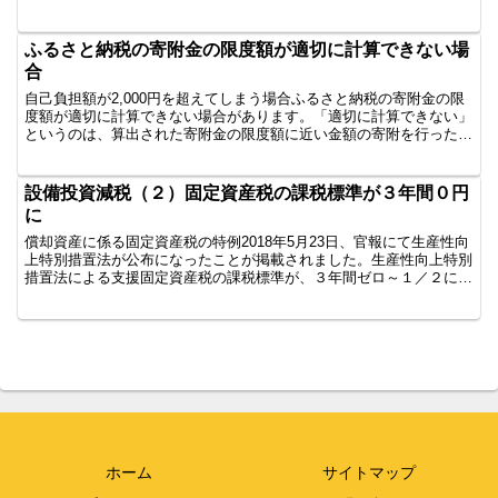
控除を受けることができるのかどうかを考えました。特定口...
ふるさと納税の寄附金の限度額が適切に計算できない場
合
自己負担額が2,000円を超えてしまう場合ふるさと納税の寄附金の限
度額が適切に計算できない場合があります。「適切に計算できない」
というのは、算出された寄附金の限度額に近い金額の寄附を行った場
合でも、自己負担額が2,000円程度に収まらないと...
設備投資減税（２）固定資産税の課税標準が３年間０円
に
償却資産に係る固定資産税の特例2018年5月23日、官報にて生産性向
上特別措置法が公布になったことが掲載されました。生産性向上特別
措置法による支援固定資産税の課税標準が、３年間ゼロ～１／２に軽
減されます。設備投資減税の現状の整理設備投資減税...
ホーム
サイトマップ