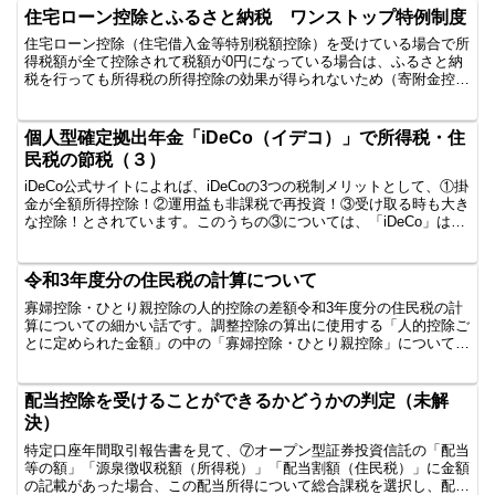
住宅ローン控除とふるさと納税 ワンストップ特例制度
住宅ローン控除（住宅借入金等特別税額控除）を受けている場合で所
得税額が全て控除されて税額が0円になっている場合は、ふるさと納
税を行っても所得税の所得控除の効果が得られないため（寄附金控除
があってもなくても所得税額が0円であるため）、限度額以...
個人型確定拠出年金「iDeCo（イデコ）」で所得税・住
民税の節税（３）
iDeCo公式サイトによれば、iDeCoの3つの税制メリットとして、①掛
金が全額所得控除！②運用益も非課税で再投資！③受け取る時も大き
な控除！とされています。このうちの③については、「iDeCo」は年
金か一時金で、受取方法を選択することがで...
令和3年度分の住民税の計算について
寡婦控除・ひとり親控除の人的控除の差額令和3年度分の住民税の計
算についての細かい話です。調整控除の算出に使用する「人的控除ご
とに定められた金額」の中の「寡婦控除・ひとり親控除」について、
そのひとり親が父親だった場合と母親だった場合とで金額が...
配当控除を受けることができるかどうかの判定（未解
決）
特定口座年間取引報告書を見て、⑦オープン型証券投資信託の「配当
等の額」「源泉徴収税額（所得税）」「配当割額（住民税）」に金額
の記載があった場合、この配当所得について総合課税を選択し、配当