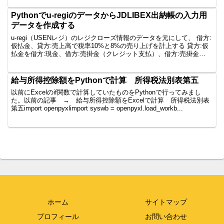
Pythonでu-regiのデータからJDLIBEX出納帳の入力用
データを作成する
u-regi（USENレジ）のレジクローズ情報のデータを元にして、 借方:
仮払金、貸方:売上高で税率10%と8%の売り上げを計上する 貸方:仮
払金を借方:現金、借方:売掛金（クレジット支払）、借方:売掛金
（paypay）等に振替するJDLI...
給与所得控除額をPythonで計算 所得税法別表第五
以前にExcelのif関数で計算していたものをPythonで行ってみまし
た。以前の記事 → 給与所得控除額をExcelで計算 所得税法別表
第五import openpyxlimport syswb = openpyxl.load_workb...
ホーム
サイトマップ
プロフィール
お問い合わせ