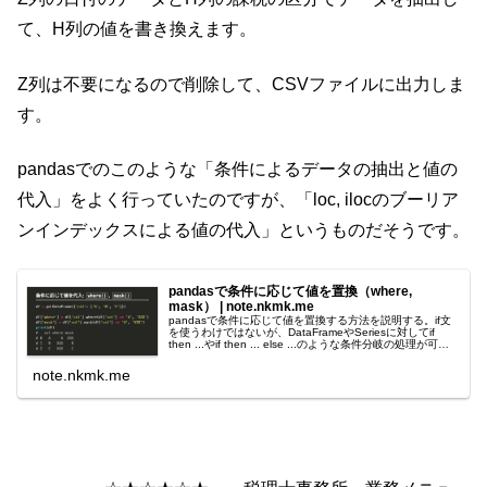
て、H列の値を書き換えます。
Z列は不要になるので削除して、CSVファイルに出力しま
す。
pandasでのこのような「条件によるデータの抽出と値の
代入」をよく行っていたのですが、「loc, ilocのブーリア
ンインデックスによる値の代入」というものだそうです。
pandasで条件に応じて値を置換（where,
mask） | note.nkmk.me
pandasで条件に応じて値を置換する方法を説明する。if文
を使うわけではないが、DataFrameやSeriesに対してif
then ...やif then ... else ...のような条件分岐の処理が可
能。 条件がFalseの要素...
note.nkmk.me