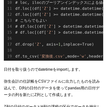
# loc, ilocのブーリアンインデックスによる値の
df.loc[(df[
'Z'
] >= datetime.datetime(
2
df.loc[(df[
'Z'
] >= datetime.datetime(
2
# こちらでもよい

# df.loc[(df[
'Z'
] > datetime.datetime(
# df.loc[(df[
'Z'
] > datetime.datetime(
df.drop(
'Z'
, axis=
1
,inplace=True)

df.to_csv(
'変換後.csv'
,mode=
'w'
,header=
日付を取り扱うのでdatetimeをimportします。
弥生会計の仕訳帳をCSVファイルに出力したものを読み
込んで、D列の日付のデータを使ってpandas用の日付デ
ータの列を新たにZ列として作成します。
Z列の日付のデータとH列の課税の区分でデータを抽出し