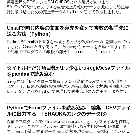
美容室用のPOSレジでSALONPOSという製品があります。
SALONPOSから出力できる総合売上月報のデータを元にして弥生会
計に取り込むための売上データをPythonを使って作成しました。プ
ログラムは以下のようなものです。import p...
Gmailで同じ内容の文面を宛先を変えて複数の相手先に
送る方法（Python）
PythonでGmailの下書きを作成する方法が次のページに記載されてい
ました。Gmail APIを使って、Pythonからメールを自動下書きするこ
の記事のプログラムの最後の部分if __name__ == '__main__':
mygm...
タイトル行だけ項目数が1つ少ないu-regiのcsvファイル
をpandasで読み込む
u-regiには「レジクローズ情報」という名前のcsvファイルが用意さ
れており、日別の消費税の税率ごとの売上高や入金方法が記載されて
いるため、これをPythonで処理して弥生会計の入力用データを作成
することにしました。「Regi_Close...
PythonでExcelファイルを読み込み 編集 CSVファイ
ルに出力する TERAOKAのレジのデータ(3)
以前のプログラムで「teraoka_shukei.xlsx」というファイルを作成し
ましたが、このファイルから弥生会計への入力用データを作成しま
す。 売上を計上するデータ 売上金額を現金売上と売掛金（クレジッ
トカード・paypay）に振替する...