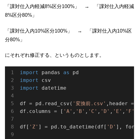
「課対仕入内軽減8%区分100%」 → 「課対仕入内軽減
8%区分80%」
「課対仕入内10%区分100%」 → 「課対仕入内10%区
分80%」
にそれぞれ修正する、というものとします。
import
 pandas 
as
import
import
 datetime

df = pd.read_csv(
'変換前.csv'
,header = 
df.columns = [
'A'
,
'B'
,
'C'
,
'D'
,
'E'
,
'F'
,
df[
'Z'
] = pd.to_datetime(df[
'D'
], form