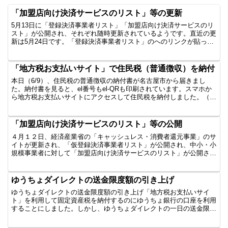
「加盟店向け決済サービスのリスト」等の更新
5月13日に「登録決済事業者リスト」「加盟店向け決済サービスのリ
スト」が公開され、それぞれ随時更新されているようです。直近の更
新は5月24日です。「登録決済事業者リスト」のへのリンクが貼って
あるページ「加盟店向け決済サービスのリスト」へのリ...
「地方税お支払いサイト」で住民税（普通徴収）を納付
本日（6/9）、住民税の普通徴収の納付書が名古屋市から届きまし
た。納付書を見ると、el番号もel-QRも印刷されています。スマホか
ら地方税お支払いサイトにアクセスして住民税を納付しました。（イ
ンターネットバンキングを利用）とても便利ですが、...
「加盟店向け決済サービスのリスト」等の公開
４月１２日、経済産業省の「キャッシュレス・消費者還元事業」のサ
イトが更新され、「仮登録決済事業者リスト」が公開され、中小・小
規模事業者に対して「加盟店向け決済サービスのリスト」が公開され
ました。「加盟店向け決済サービスのリスト」は、 クレジ...
ゆうちょダイレクトの送金限度額の引き上げ
ゆうちょダイレクトの送金限度額の引き上げ「地方税お支払いサイ
ト」を利用して固定資産税を納付するのにゆうちょ銀行の口座を利用
することにしました。しかし、ゆうちょダイレクトの一日の送金限度
額を5万円に設定していたため、固定資産税の額に合わせて送...